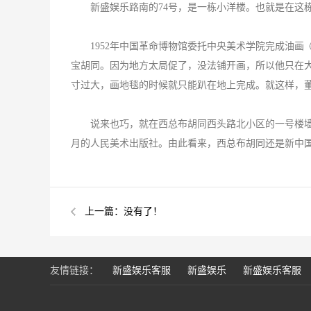
新盛娱乐路南的74号，是一栋小洋楼。也就是在这栋
1952年中国革命博物馆委托中央美术学院完成油画
宝胡同。因为地方太局促了，没法铺开画，所以他只在
寸过大，画地毯的时候就只能趴在地上完成。就这样，
说来也巧，就在西总布胡同西头路北小区的一号楼墙上，
月的人民美术出版社。由此看来，西总布胡同还是新中
上一篇：没有了！
友情链接：
新盛娱乐客服
新盛娱乐
新盛娱乐客服