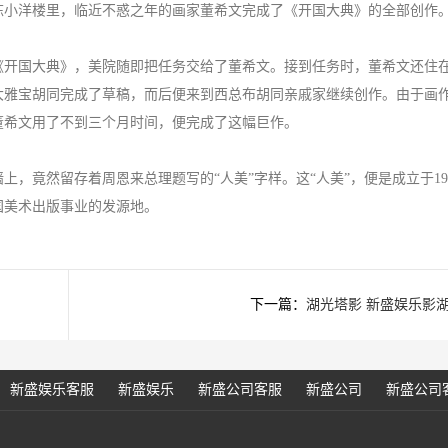
小洋楼里，临近不惑之年的画家董希文完成了《开国大典》的全部创作
《开国大典》，美院随即把任务交给了董希文。接到任务时，董希文还住
大雅宝胡同完成了草稿，而后便来到西总布胡同亲戚家继续创作。由于画
董希文用了不到三个月时间，便完成了这幅巨作。
竟然留存着周恩来总理题写的“人美”字样。这“人美”，便是成立于195
国美术出版事业的发源地。
下一篇：
湖光塔影 新盛娱乐影
新盛娱乐客服
新盛娱乐
新盛公司客服
新盛公司
新盛公司