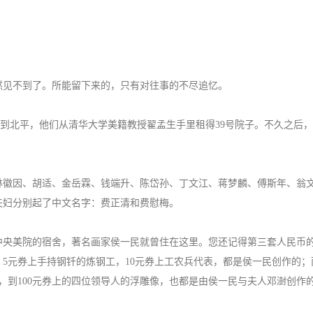
见不到了。所能留下来的，只有对往事的不尽追忆。
来到北平，他们从清华大学美籍教授翟孟生手里租得39号院子。不久之后
徽因、胡适、金岳霖、钱端升、陈岱孙、丁文江、蒋梦麟、傅斯年、翁
夫妇分别起了中文名字：费正清和费慰梅。
央美院的宿舍，著名画家侯一民就曾住在这里。您还记得第三套人民币
，5元券上手持钢钎的炼钢工，10元券上工农兵代表，都是侯一民创作的；
，到100元券上的四位领导人的浮雕像，也都是由侯一民与夫人邓澍创作