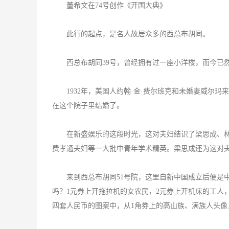
董希文在74号创作《开国大典》
此行的起点，是名人故居众多的西总布胡同。
西总布胡同39号，曾经拥有过一座小洋楼，而今已然
1932年，美国人约翰·金·费尔班克和未婚妻威尔玛
在这个院子里结婚了。
在新盛娱乐的这段时光，这对夫妇结识了梁思成、林
费孝通夫妇等一大批中青年学术精英。梁思成还为这对
来到西总布胡同51号院，这里自新中国成立后便是中
吗？1元券上开拖拉机的女农民，2元券上开机床的工人
四套人民币的图案中，从1角券上的高山族、满族人头像